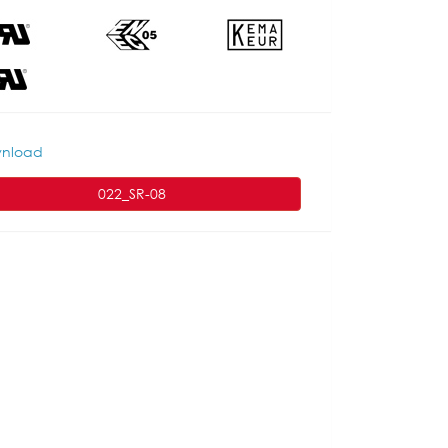
nload
022_SR-08