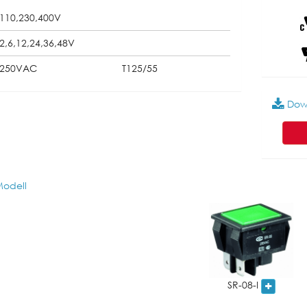
110,230,400V
2,6,12,24,36,48V
250VAC
T125/55
Dow
odell
SR-08-I