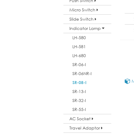
Push Switch
Micro Switch
Slide Switch
Indicator Lamp
LH-580
LH-581
LH-680
SR-06-I
SR-06NR-I
M
SR-08-I
SR-13-I
SR-32-I
SR-55-I
AC Socket
Travel Adaptor