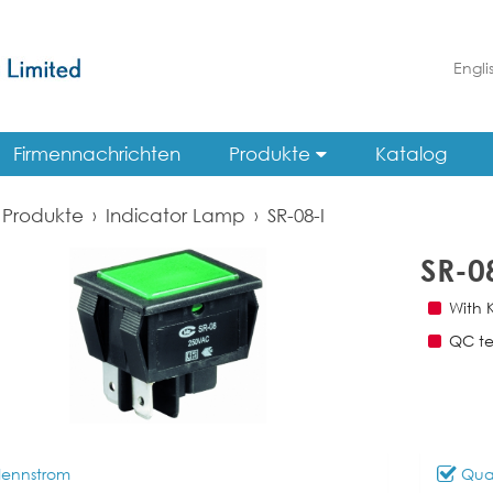
Engli
Firmennachrichten
Produkte
Katalog
Produkte
›
Indicator Lamp
›
SR-08-I
SR-0
With 
QC te
ennstrom
Qual