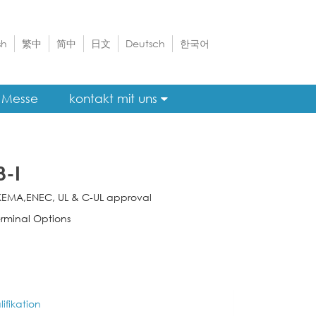
sh
繁中
简中
日文
Deutsch
한국어
Messe
kontakt mit uns
8-I
KEMA,ENEC, UL & C-UL approval
rminal Options
ifikation