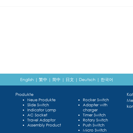
English
|
繁中
|
简中
|
日文
|
Deutsch
|
한국어
Produkte
Ka
Neue Produkte
Rocker Switch
Me
Slide Switch
Adapter with
kon
Indicator Lamp
charger
AC Socket
Timer Switch
Travel Adaptor
Rotary Switch
Assembly Product
Push Switch
Micro Switch