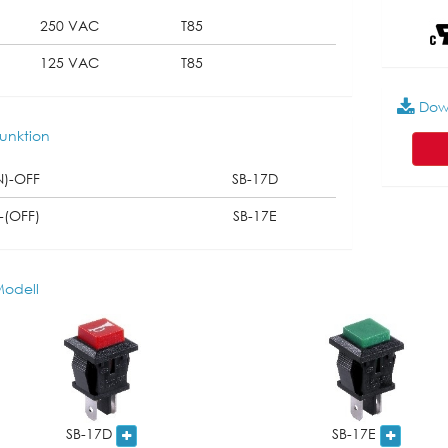
250 VAC
T85
125 VAC
T85
Dow
unktion
N)-OFF
SB-17D
-(OFF)
SB-17E
odell
SB-17D
SB-17E