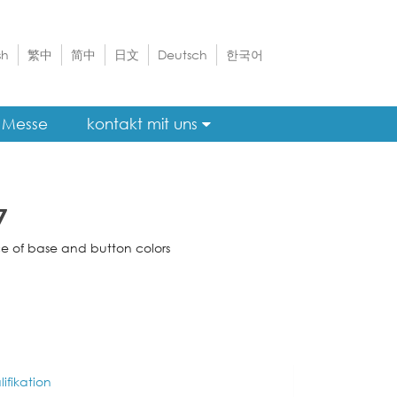
sh
繁中
简中
日文
Deutsch
한국어
Messe
kontakt mit uns
7
e of base and button colors
ifikation