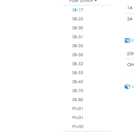
Push Switch
1A
SB-17
SB-25
2A
SB-30
SB-31
F
SB-35
(O
SB-50
SB-52
ON
SB-53
SB-60
M
SB-70
SB-80
PM01
PM31
PM32