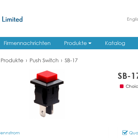
Engli
Firmennachrichten
Produkte
Katalog
Produkte
›
Push Switch
›
SB-17
SB-1
Choic
ennstrom
Qual