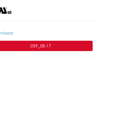
nload
059_SB-17