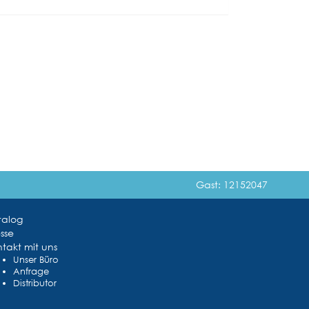
Gast: 12152047
talog
sse
takt mit uns
Unser Büro
Anfrage
Distributor