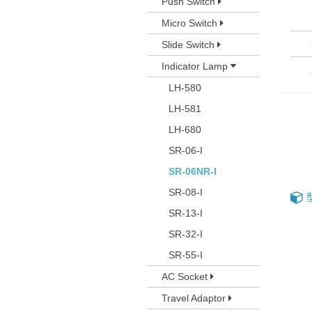
Push Switch
Micro Switch
Slide Switch
Indicator Lamp
LH-580
LH-581
LH-680
SR-06-I
SR-06NR-I
SR-08-I
SR-13-I
SR-32-I
SR-55-I
AC Socket
Travel Adaptor