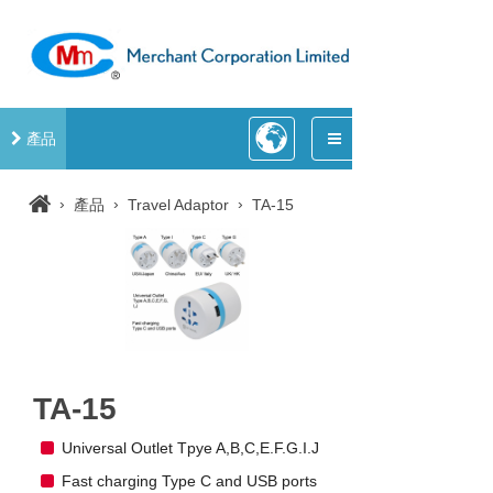
產品
›
›
›
產品
Travel Adaptor
TA-15
TA-15
Universal Outlet Tpye A,B,C,E.F.G.I.J
Fast charging Type C and USB ports