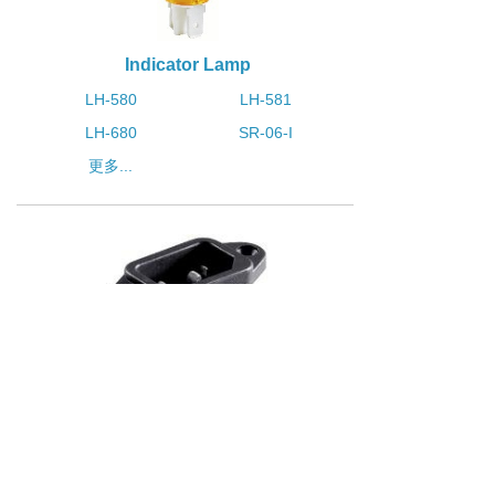
Indicator Lamp
LH-580
LH-581
LH-680
SR-06-I
更多...
AC Socket
SS-61
SS-66
SS-101
SS-210
更多...