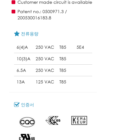
Customer made circuit is available
Patent no.: 0500971.3 /
200530016183.8
전류용량
6(4)A
250 VAC
T85
5E4
10(3)A
250 VAC
T85
6.5A
250 VAC
T85
13A
125 VAC
T85
인증서