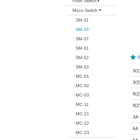
Push Switch
Micro Switch
SM-31
SM-33
SM-37
SM-51
SM-52
SM-53
3(1
MC-01
3(3
MC-02
8(2
MC-03
MC-11
8(2
MC-21
3A
MC-22
6A
MC-23