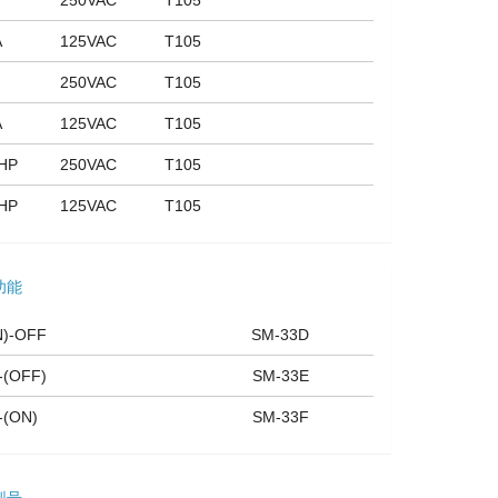
250VAC
T105
A
125VAC
T105
250VAC
T105
A
125VAC
T105
3HP
250VAC
T105
6HP
125VAC
T105
功能
N)-OFF
SM-33D
-(OFF)
SM-33E
-(ON)
SM-33F