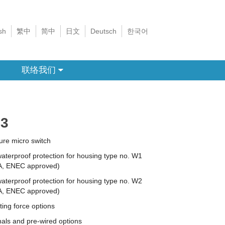
sh
繁中
简中
日文
Deutsch
한국어
联络我们
3
ure micro switch
aterproof protection for housing type no. W1
, ENEC approved)
aterproof protection for housing type no. W2
, ENEC approved)
ing force options
als and pre-wired options