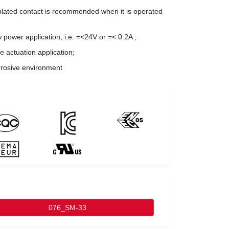
lated contact is recommended when it is operated
w power application, i.e. =<24V or =< 0.2A ;
re actuation application;
rrosive environment
076_SM-33