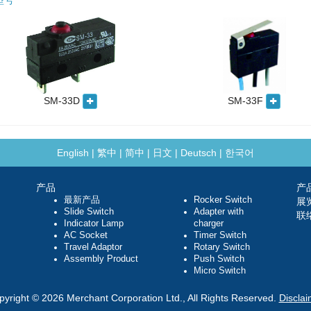
型号
SM-33D
SM-33F
English
|
繁中
|
简中
|
日文
|
Deutsch
|
한국어
产品
产
最新产品
Rocker Switch
展
Slide Switch
Adapter with
联
Indicator Lamp
charger
AC Socket
Timer Switch
Travel Adaptor
Rotary Switch
Assembly Product
Push Switch
Micro Switch
pyright © 2026 Merchant Corporation Ltd., All Rights Reserved.
Disclai