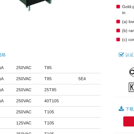
Gold-p
in:
(a) lo
(b) ra
(c) co
规格
认证
)A
250VAC
T85
)A
250VAC
T85
5E4
)A
250VAC
25T85
)A
250VAC
40T105
下载
250VAC
T105
125VAC
T105