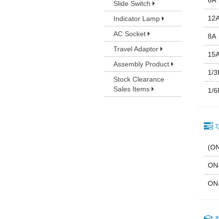
6A
Slide Switch
12
Indicator Lamp
AC Socket
8A
Travel Adaptor
15
Assembly Product
1/
Stock Clearance
Sales Items
1/
(O
ON
ON