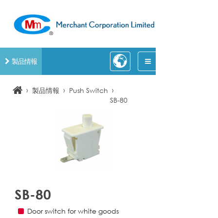
製品情報
›
›
›
製品情報
Push Switch
SB-80
SB-80
Door switch for white goods