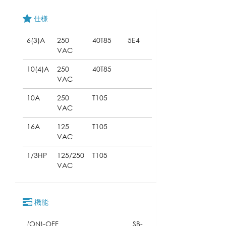
仕様
6(3)A
250
40T85
5E4
VAC
10(4)A
250
40T85
VAC
10A
250
T105
VAC
16A
125
T105
VAC
1/3HP
125/250
T105
VAC
機能
(ON)-OFF
SB-